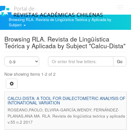
Toggl
navig
Browsing RLA. Revista de Lingüística Teórica y Aplicada by
Subject
Browsing RLA. Revista de Lingüística
Teórica y Aplicada by Subject "Calcu-Dista"
Go
Now showing items 1-2 of 2
CALCU-DISTA: A TOOL FOR DIALECTOMETRIC ANALYSIS OF
INTONATIONAL VARIATION
ROSEANO,PAOLO; ELVIRA-GARCÍA,WENDY; FERNÁNDEZ-
.
PLANAS,ANA MA
RLA. Revista de lingüística teórica y aplicada
v.55 n.2 2017