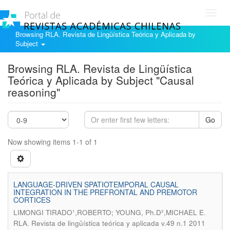
Toggl
navig
Browsing RLA. Revista de Lingüística Teórica y Aplicada by
Subject
Browsing RLA. Revista de Lingüística
Teórica y Aplicada by Subject "Causal
reasoning"
Go
Now showing items 1-1 of 1
LANGUAGE-DRIVEN SPATIOTEMPORAL CAUSAL
INTEGRATION IN THE PREFRONTAL AND PREMOTOR
CORTICES
.
LIMONGI TIRADO¹,ROBERTO; YOUNG, Ph.D²,MICHAEL E
RLA. Revista de lingüística teórica y aplicada v.49 n.1 2011