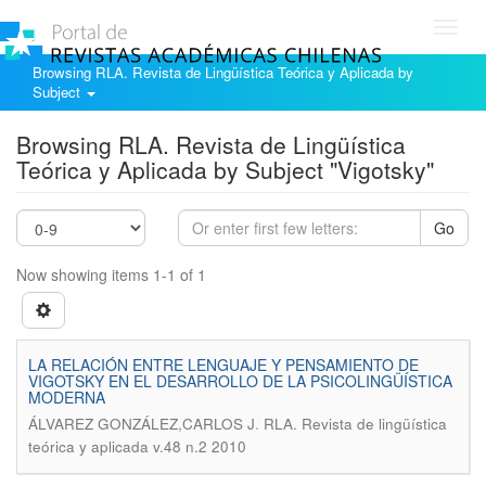
Toggl
navig
Browsing RLA. Revista de Lingüística Teórica y Aplicada by
Subject
Browsing RLA. Revista de Lingüística
Teórica y Aplicada by Subject "Vigotsky"
Go
Now showing items 1-1 of 1
LA RELACIÓN ENTRE LENGUAJE Y PENSAMIENTO DE
VIGOTSKY EN EL DESARROLLO DE LA PSICOLINGÜÍSTICA
MODERNA
.
ÁLVAREZ GONZÁLEZ,CARLOS J
RLA. Revista de lingüística
teórica y aplicada v.48 n.2 2010