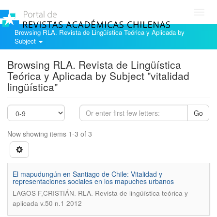
Toggl
navig
Browsing RLA. Revista de Lingüística Teórica y Aplicada by
Subject
Browsing RLA. Revista de Lingüística
Teórica y Aplicada by Subject "vitalidad
lingüística"
Go
Now showing items 1-3 of 3
El mapudungún en Santiago de Chile: Vitalidad y
representaciones sociales en los mapuches urbanos
.
LAGOS F,CRISTIÁN
RLA. Revista de lingüística teórica y
aplicada v.50 n.1 2012