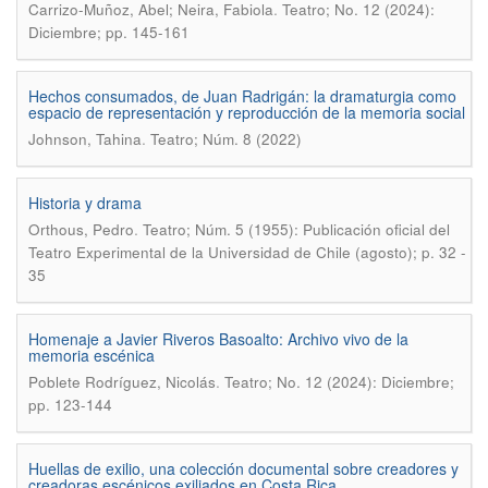
.
Carrizo-Muñoz, Abel; Neira, Fabiola
Teatro; No. 12 (2024):
Diciembre; pp. 145-161
Hechos consumados, de Juan Radrigán: la dramaturgia como
espacio de representación y reproducción de la memoria social
.
Johnson, Tahina
Teatro; Núm. 8 (2022)
Historia y drama
.
Orthous, Pedro
Teatro; Núm. 5 (1955): Publicación oficial del
Teatro Experimental de la Universidad de Chile (agosto); p. 32 -
35
Homenaje a Javier Riveros Basoalto: Archivo vivo de la
memoria escénica
.
Poblete Rodríguez, Nicolás
Teatro; No. 12 (2024): Diciembre;
pp. 123-144
Huellas de exilio, una colección documental sobre creadores y
creadoras escénicos exiliados en Costa Rica