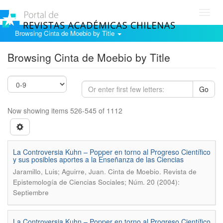
Toggl
navig
Browsing Cinta de Moebio by Title
Browsing Cinta de Moebio by Title
Go
Now showing items 526-545 of 1112
La Controversia Kuhn – Popper en torno al Progreso Científico
y sus posibles aportes a la Enseñanza de las Ciencias
.
Jaramillo, Luis; Aguirre, Juan
Cinta de Moebio. Revista de
Epistemología de Ciencias Sociales; Núm. 20 (2004):
Septiembre
La Controversia Kuhn – Popper en torno al Progreso Científico