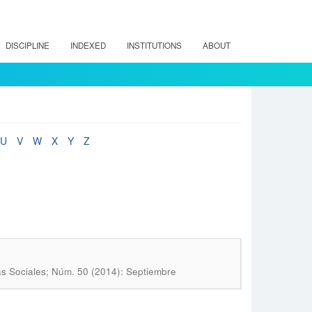
DISCIPLINE
INDEXED
INSTITUTIONS
ABOUT
U
V
W
X
Y
Z
as Sociales; Núm. 50 (2014): Septiembre