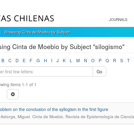
JOURNALS
Browsing Cinta de Moebio by Subject
ing Cinta de Moebio by Subject "silogismo"
B
C
D
E
F
G
H
I
J
K
L
M
N
O
P
Q
R
S
T
Go
wing items 1-1 of 1
oblem on the conclusion of the syllogism in the first figure
.
Astorga, Miguel
Cinta de Moebio. Revista de Epistemología de Cienci