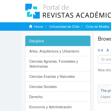
Home
Universidad de Chile
Cinta de Moebio
Brows
Discipline
0-9
A
Artes, Arquitectura y Urbanismo
Ciencias Agrarias, Forestales y
Veterinarias
Now sho
Ciencias Exactas y Naturales
Ciencias Sociales
The pr
Derecho
López-
Economía y Administración