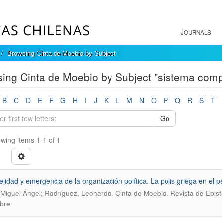
JOURNALS
Browsing Cinta de Moebio by Subject
ing Cinta de Moebio by Subject "sistema comp
B
C
D
E
F
G
H
I
J
K
L
M
N
O
P
Q
R
S
T
Go
wing items 1-1 of 1
jidad y emergencia de la organización política. La polis griega en el
.
 Miguel Ángel; Rodríguez, Leonardo
Cinta de Moebio. Revista de Epis
bre