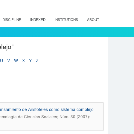
DISCIPLINE
INDEXED
INSTITUTIONS
ABOUT
lejo"
U
V
W
X
Y
Z
 pensamiento de Aristóteles como sistema complejo
temología de Ciencias Sociales; Núm. 30 (2007):