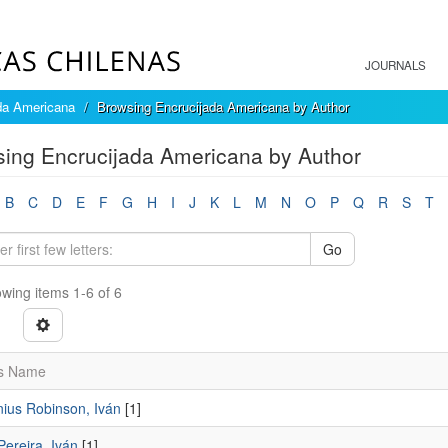
JOURNALS
da Americana
Browsing Encrucijada Americana by Author
ing Encrucijada Americana by Author
B
C
D
E
F
G
H
I
J
K
L
M
N
O
P
Q
R
S
T
Go
wing items 1-6 of 6
s Name
ius Robinson, Iván
[1]
ereira, Iván
[1]