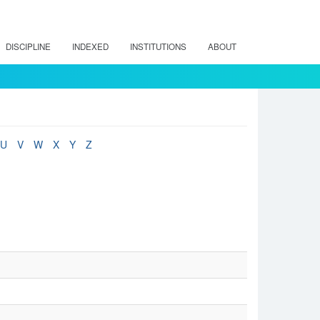
DISCIPLINE
INDEXED
INSTITUTIONS
ABOUT
U
V
W
X
Y
Z