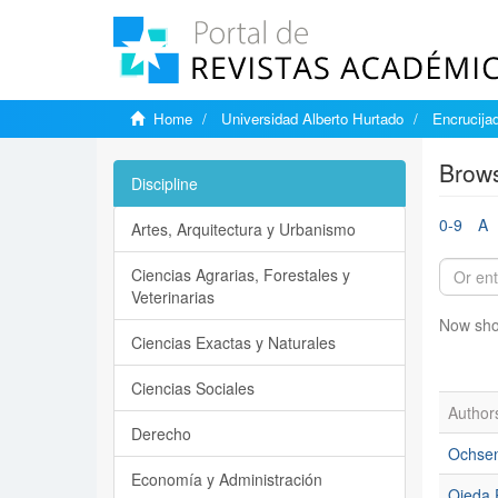
Home
Universidad Alberto Hurtado
Encrucija
Brows
Discipline
0-9
A
Artes, Arquitectura y Urbanismo
Ciencias Agrarias, Forestales y
Veterinarias
Now sho
Ciencias Exactas y Naturales
Ciencias Sociales
Author
Derecho
Ochsen
Economía y Administración
Ojeda P