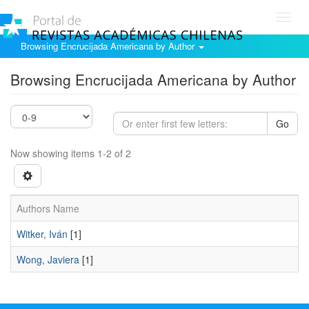
Toggl
navig
Browsing Encrucijada Americana by Author
Browsing Encrucijada Americana by Author
Go
Now showing items 1-2 of 2
Authors Name
Witker, Iván
[1]
Wong, Javiera
[1]