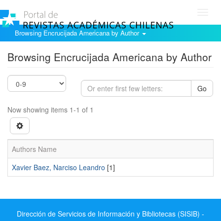
Toggl
navig
Browsing Encrucijada Americana by Author
Browsing Encrucijada Americana by Author
Go
Now showing items 1-1 of 1
Authors Name
Xavier Baez, Narciso Leandro
[1]
Dirección de Servicios de Información y Bibliotecas (SISIB) -