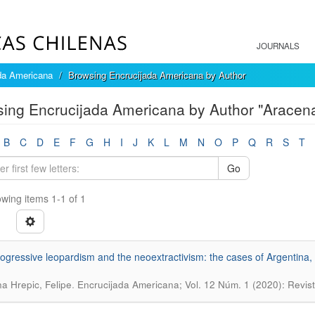
JOURNALS
da Americana
Browsing Encrucijada Americana by Author
ing Encrucijada Americana by Author "Aracena
B
C
D
E
F
G
H
I
J
K
L
M
N
O
P
Q
R
S
T
Go
wing items 1-1 of 1
ogressive leopardism and the neoextractivism: the cases of Argentina, B
.
a Hrepic, Felipe
Encrucijada Americana; Vol. 12 Núm. 1 (2020): Revis