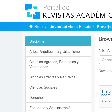
Home
Universidad Alberto Hurtado
Encrucija
Brows
Discipline
0-9
A
Artes, Arquitectura y Urbanismo
Ciencias Agrarias, Forestales y
Veterinarias
Now sho
Ciencias Exactas y Naturales
Ciencias Sociales
The pr
boom
Derecho
Aracen
Economía y Administración