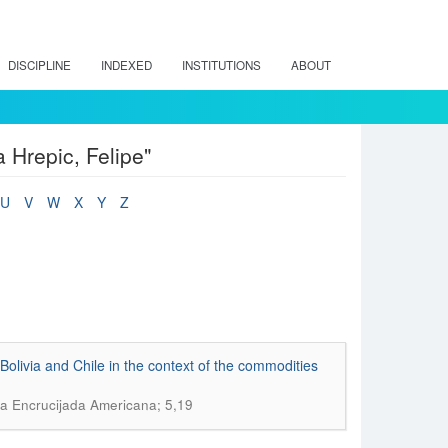
DISCIPLINE
INDEXED
INSTITUTIONS
ABOUT
 Hrepic, Felipe"
U
V
W
X
Y
Z
olivia and Chile in the context of the commodities
ta Encrucijada Americana; 5,19