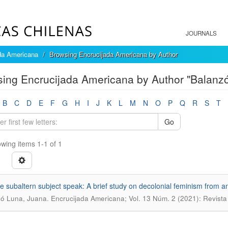
JOURNALS
da Americana
Browsing Encrucijada Americana by Author
ing Encrucijada Americana by Author "Balanz
B
C
D
E
F
G
H
I
J
K
L
M
N
O
P
Q
R
S
T
Go
wing items 1-1 of 1
e subaltern subject speak: A brief study on decolonial feminism from a
.
ó Luna, Juana
Encrucijada Americana; Vol. 13 Núm. 2 (2021): Revist