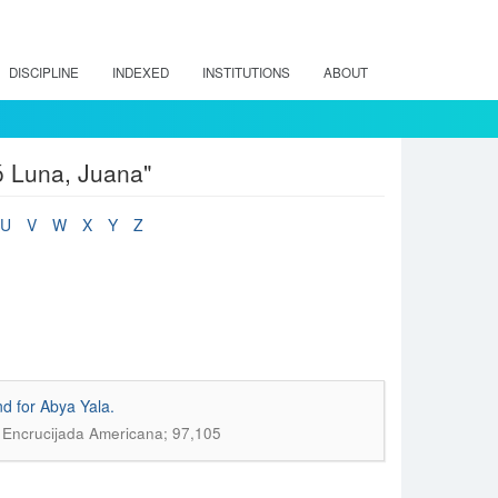
DISCIPLINE
INDEXED
INSTITUTIONS
ABOUT
ó Luna, Juana"
U
V
W
X
Y
Z
nd for Abya Yala.
a Encrucijada Americana; 97,105