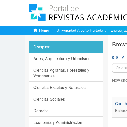
Home
Universidad Alberto Hurtado
Encrucija
Brows
Discipline
0-9
A
Artes, Arquitectura y Urbanismo
Ciencias Agrarias, Forestales y
Veterinarias
Now sho
Ciencias Exactas y Naturales
Ciencias Sociales
Can th
Derecho
Balanz
Economía y Administración