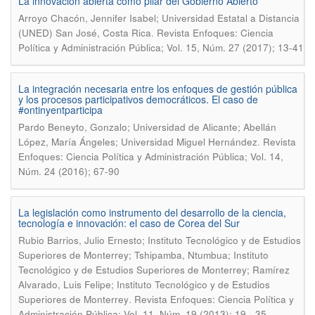
La innovación abierta como pilar del Gobierno Abierto
Arroyo Chacón, Jennifer Isabel; Universidad Estatal a Distancia
.
(UNED) San José, Costa Rica
Revista Enfoques: Ciencia
Política y Administración Pública; Vol. 15, Núm. 27 (2017); 13-41
La integración necesaria entre los enfoques de gestión pública
y los procesos participativos democráticos. El caso de
#ontinyentparticipa
Pardo Beneyto, Gonzalo; Universidad de Alicante; Abellán
.
López, María Ángeles; Universidad Miguel Hernández
Revista
Enfoques: Ciencia Política y Administración Pública; Vol. 14,
Núm. 24 (2016); 67-90
La legislación como instrumento del desarrollo de la ciencia,
tecnología e innovación: el caso de Corea del Sur
Rubio Barrios, Julio Ernesto; Instituto Tecnológico y de Estudios
Superiores de Monterrey; Tshipamba, Ntumbua; Instituto
Tecnológico y de Estudios Superiores de Monterrey; Ramírez
Alvarado, Luis Felipe; Instituto Tecnológico y de Estudios
.
Superiores de Monterrey
Revista Enfoques: Ciencia Política y
Administración Pública; Vol. 11, Núm. 19 (2013); 19 - 35