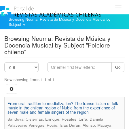
Toggl
navig
Browsing Neuma: Revista de Música y Docencia Musical by
Subject
Browsing Neuma: Revista de Música y
Docencia Musical by Subject "Folclore
chileno"
Go
Now showing items 1-1 of 1
From oral tradition to mediatization? The transmission of folk
music in the chilean region of Ñuble from the experience of
seven male and female singers of the region
Sandoval Cisternas, Enrique; Rosales Iturra, Daniela;
Palavecino Venegas, Rocío; Islas Durán, Alonso; Macaya