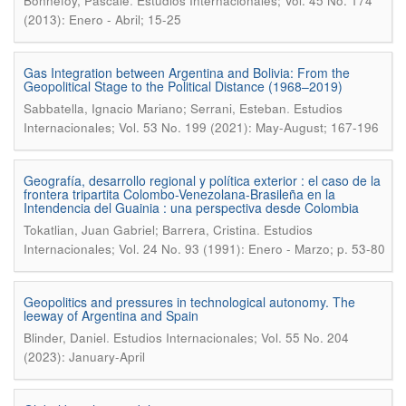
.
Bonnefoy, Pascale
Estudios Internacionales; Vol. 45 No. 174
(2013): Enero - Abril; 15-25
Gas Integration between Argentina and Bolivia: From the
Geopolitical Stage to the Political Distance (1968–2019)
.
Sabbatella, Ignacio Mariano; Serrani, Esteban
Estudios
Internacionales; Vol. 53 No. 199 (2021): May-August; 167-196
Geografía, desarrollo regional y política exterior : el caso de la
frontera tripartita Colombo-Venezolana-Brasileña en la
Intendencia del Guainia : una perspectiva desde Colombia
.
Tokatlian, Juan Gabriel; Barrera, Cristina
Estudios
Internacionales; Vol. 24 No. 93 (1991): Enero - Marzo; p. 53-80
Geopolitics and pressures in technological autonomy. The
leeway of Argentina and Spain
.
Blinder, Daniel
Estudios Internacionales; Vol. 55 No. 204
(2023): January-April