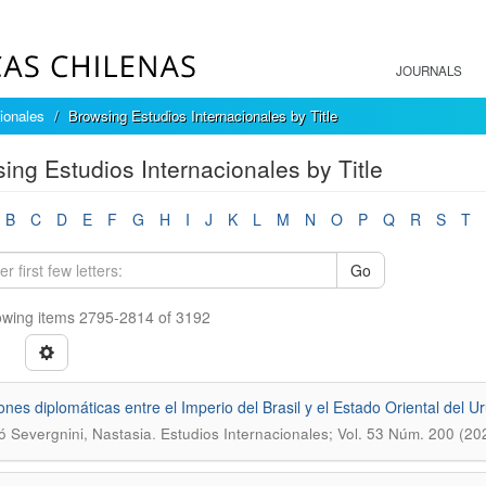
JOURNALS
ionales
Browsing Estudios Internacionales by Title
ing Estudios Internacionales by Title
B
C
D
E
F
G
H
I
J
K
L
M
N
O
P
Q
R
S
T
Go
wing items 2795-2814 of 3192
ones diplomáticas entre el Imperio del Brasil y el Estado Oriental del U
.
ó Severgnini, Nastasia
Estudios Internacionales; Vol. 53 Núm. 200 (2