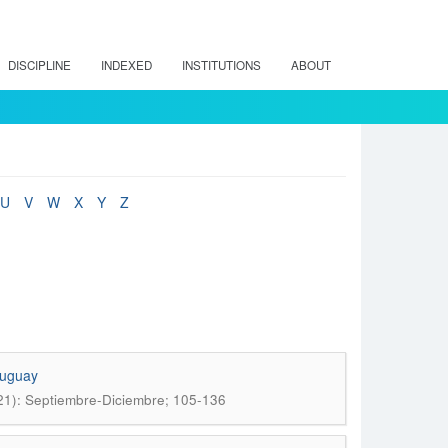
DISCIPLINE
INDEXED
INSTITUTIONS
ABOUT
U
V
W
X
Y
Z
ruguay
021): Septiembre-Diciembre; 105-136