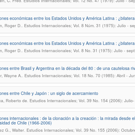
.
en, C. Fred
Estudios Internacionales; Vol. 12 No. 47 (1979): Julio - S
ones económicas entre los Estados Unidos y América Latina : ¿bilateral
.
n, Roger D.
Estudios Internacionales; Vol. 8 Núm. 31 (1975): Julio - s
ones económicas entre los Estados Unidos y América Latina : ¿bilateral
.
n, Roger D.
Estudios Internacionales; Vol. 8 No. 31 (1975): Julio - sep
ones entre Brasil y Argentina en la década del 80 : de una cautelosa r
.
r, Wayne A.
Estudios Internacionales; Vol. 18 No. 70 (1985): Abril - Ju
ones entre Chile y Japón : un siglo de acercamiento
.
a, Roberto de
Estudios Internacionales; Vol. 39 No. 154 (2006): Julio
ones internacionales : de la clonación a la creación : la mirada desde el
sidad de Chile (1966-2006)
.
z G., Walter
Estudios Internacionales; Vol. 39 No. 155 (2006): Octubr