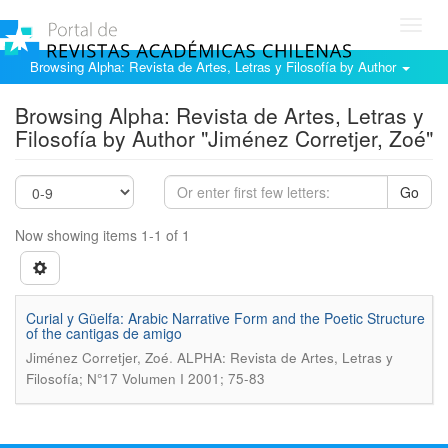
Toggl
navig
Browsing Alpha: Revista de Artes, Letras y Filosofía by Author
Browsing Alpha: Revista de Artes, Letras y
Filosofía by Author "Jiménez Corretjer, Zoé"
Go
Now showing items 1-1 of 1
Curial y Güelfa: Arabic Narrative Form and the Poetic Structure
of the cantigas de amigo
.
Jiménez Corretjer, Zoé
ALPHA: Revista de Artes, Letras y
Filosofía; N°17 Volumen I 2001; 75-83