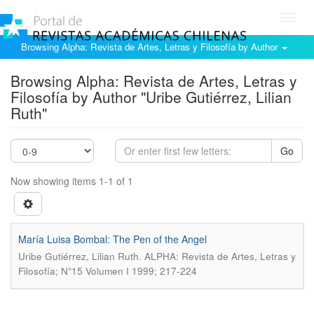
Toggl
navig
Browsing Alpha: Revista de Artes, Letras y Filosofía by Author
Browsing Alpha: Revista de Artes, Letras y
Filosofía by Author "Uribe Gutiérrez, Lilian
Ruth"
Go
Now showing items 1-1 of 1
María Luisa Bombal: The Pen of the Angel
.
Uribe Gutiérrez, Lilian Ruth
ALPHA: Revista de Artes, Letras y
Filosofía; N°15 Volumen I 1999; 217-224