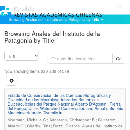
Toggl
navig
Browsing Anales del Instituto de la Patagonia by Title
Browsing Anales del Instituto de la
Patagonia by Title
Go
Now showing items 220-239 of 579
Estado de Conservación de las Cuencas Hidrográficas y
Diversidad de los Macroinvertebrados Bentónicos
Dulceacuícolas del Parque Nacional Alberto D'Agostini, Tierra
del Fuego, Chile. Watershed Conservation and Aquatic Benthic
Macroinvertebrate Diversity in
Moorman, Michelle C.; Anderson, Christopher B.; Gutiérrez,
.
Álvaro G.; Charlin, Rina; Rozzi, Ricardo
Anales del Instituto de