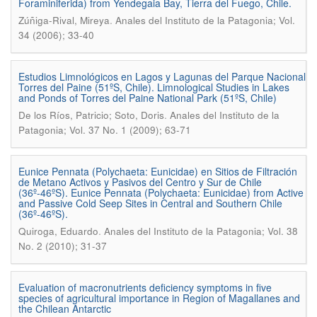
Foraminiferida) from Yendegaia Bay, Tierra del Fuego, Chile.
.
Zúñiga-Rival, Mireya
Anales del Instituto de la Patagonia; Vol.
34 (2006); 33-40
Estudios Limnológicos en Lagos y Lagunas del Parque Nacional
Torres del Paine (51ºS, Chile). Limnological Studies in Lakes
and Ponds of Torres del Paine National Park (51ºS, Chile)
.
De los Ríos, Patricio; Soto, Doris
Anales del Instituto de la
Patagonia; Vol. 37 No. 1 (2009); 63-71
Eunice Pennata (Polychaeta: Eunicidae) en Sitios de Filtración
de Metano Activos y Pasivos del Centro y Sur de Chile
(36º-46ºS). Eunice Pennata (Polychaeta: Eunicidae) from Active
and Passive Cold Seep Sites in Central and Southern Chile
(36º-46ºS).
.
Quiroga, Eduardo
Anales del Instituto de la Patagonia; Vol. 38
No. 2 (2010); 31-37
Evaluation of macronutrients deficiency symptoms in five
species of agricultural importance in Region of Magallanes and
the Chilean Antarctic