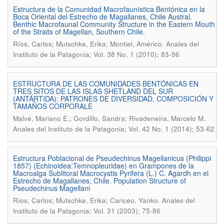
Estructura de la Comunidad Macrofaunística Bentónica en la
Boca Oriental del Estrecho de Magallanes, Chile Austral.
Benthic Macrofaunal Community Structure in the Eastern Mouth
of the Straits of Magellan, Southern Chile.
.
Ríos, Carlos; Mutschke, Erika; Montiel, Américo
Anales del
Instituto de la Patagonia; Vol. 38 No. 1 (2010); 83-96
ESTRUCTURA DE LAS COMUNIDADES BENTÓNICAS EN
TRES SITOS DE LAS ISLAS SHETLAND DEL SUR
(ANTÁRTIDA): PATRONES DE DIVERSIDAD, COMPOSICIÓN Y
TAMAÑOS CORPORALE
.
Malvé, Mariano E.; Gordillo, Sandra; Rivadeneira, Marcelo M.
Anales del Instituto de la Patagonia; Vol. 42 No. 1 (2014); 53-62
Estructura Poblacional de Pseudechinus Magellanicus (Philippi
1857) (Echinoidea:Temnopleuridae) en Grampones de la
Macroalga Sublitoral Macrocystis Pyrifera (L.) C. Agardh en el
Estrecho de Magallanes, Chile. Population Structure of
Pseudechinus Magellani
.
Ríos, Carlos; Mutschke, Erika; Cariceo, Yanko
Anales del
Instituto de la Patagonia; Vol. 31 (2003); 75-86