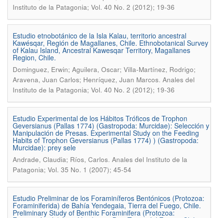
Instituto de la Patagonia; Vol. 40 No. 2 (2012); 19-36
Estudio etnobotánico de la Isla Kalau, territorio ancestral
Kawésqar, Región de Magallanes, Chile. Ethnobotanical Survey
of Kalau Island, Ancestral Kawesqar Territory, Magallanes
Region, Chile.
Dominguez, Erwin; Aguilera, Oscar; Villa-Martínez, Rodrigo;
.
Aravena, Juan Carlos; Henríquez, Juan Marcos
Anales del
Instituto de la Patagonia; Vol. 40 No. 2 (2012); 19-36
Estudio Experimental de los Hábitos Tróficos de Trophon
Geversianus (Pallas 1774) (Gastropoda: Murcidae): Selección y
Manipulación de Presas. Experimental Study on the Feeding
Habits of Trophon Geversianus (Pallas 1774) ) (Gastropoda:
Murcidae): prey sele
.
Andrade, Claudia; Ríos, Carlos
Anales del Instituto de la
Patagonia; Vol. 35 No. 1 (2007); 45-54
Estudio Preliminar de los Foraminíferos Bentónicos (Protozoa:
Foraminiferida) de Bahía Yendegaia, Tierra del Fuego, Chile.
Preliminary Study of Benthic Foraminifera (Protozoa: