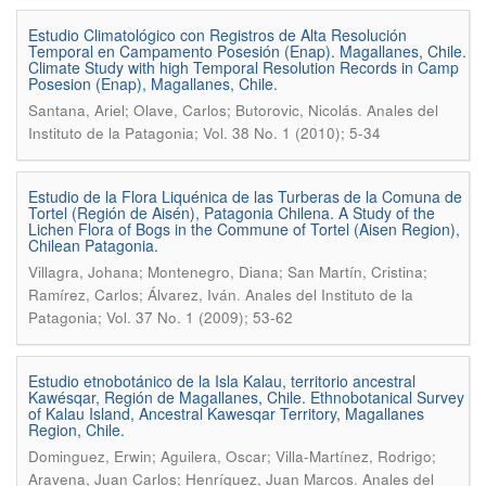
Estudio Climatológico con Registros de Alta Resolución
Temporal en Campamento Posesión (Enap). Magallanes, Chile.
Climate Study with high Temporal Resolution Records in Camp
Posesion (Enap), Magallanes, Chile.
.
Santana, Ariel; Olave, Carlos; Butorovic, Nicolás
Anales del
Instituto de la Patagonia; Vol. 38 No. 1 (2010); 5-34
Estudio de la Flora Liquénica de las Turberas de la Comuna de
Tortel (Región de Aisén), Patagonia Chilena. A Study of the
Lichen Flora of Bogs in the Commune of Tortel (Aisen Region),
Chilean Patagonia.
Villagra, Johana; Montenegro, Diana; San Martín, Cristina;
.
Ramírez, Carlos; Álvarez, Iván
Anales del Instituto de la
Patagonia; Vol. 37 No. 1 (2009); 53-62
Estudio etnobotánico de la Isla Kalau, territorio ancestral
Kawésqar, Región de Magallanes, Chile. Ethnobotanical Survey
of Kalau Island, Ancestral Kawesqar Territory, Magallanes
Region, Chile.
Dominguez, Erwin; Aguilera, Oscar; Villa-Martínez, Rodrigo;
.
Aravena, Juan Carlos; Henríquez, Juan Marcos
Anales del