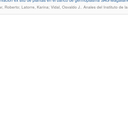
vación ex situ de plantas en el banco de germoplasma SAG-Magallane
.
ar, Roberto; Latorre, Karina; Vidal, Osvaldo J.
Anales del Instituto de l