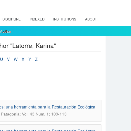
DISCIPLINE
INDEXED
INSTITUTIONS
ABOUT
 Author
hor "Latorre, Karina"
U
V
W
X
Y
Z
s: una herramienta para la Restauración Ecológica
la Patagonia; Vol. 43 Núm. 1; 109-113