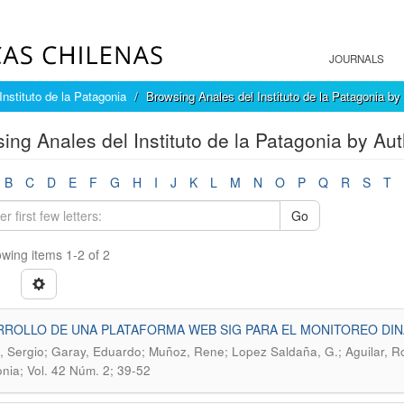
JOURNALS
Instituto de la Patagonia
Browsing Anales del Instituto de la Patagonia by
ing Anales del Instituto de la Patagonia by Au
B
C
D
E
F
G
H
I
J
K
L
M
N
O
P
Q
R
S
T
Go
wing items 1-2 of 2
ROLLO DE UNA PLATAFORMA WEB SIG PARA EL MONITOREO DIN
 Sergio; Garay, Eduardo; Muñoz, Rene; Lopez Saldaña, G.; Aguilar, Ro
nia; Vol. 42 Núm. 2; 39-52