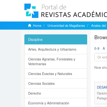
Home
Universidad de Magallanes
Anales del 
Brows
Discipline
0-9
A
Artes, Arquitectura y Urbanismo
Ciencias Agrarias, Forestales y
Veterinarias
Now sho
Ciencias Exactas y Naturales
Ciencias Sociales
DESAR
Derecho
Opazo,
Patago
Economía y Administración