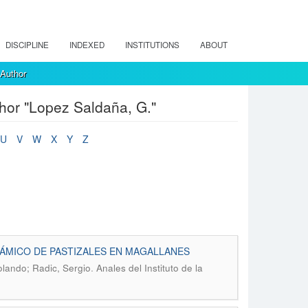
DISCIPLINE
INDEXED
INSTITUTIONS
ABOUT
 Author
thor "Lopez Saldaña, G."
U
V
W
X
Y
Z
ÁMICO DE PASTIZALES EN MAGALLANES
.
lando; Radic, Sergio
Anales del Instituto de la