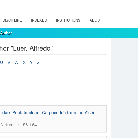
DISCIPLINE
INDEXED
INSTITUTIONS
ABOUT
 Author
hor "Luer, Alfredo"
U
V
W
X
Y
Z
omidae: Pentatominae: Carpocorini) from the Aisén
 43 Núm. 1; 153-164