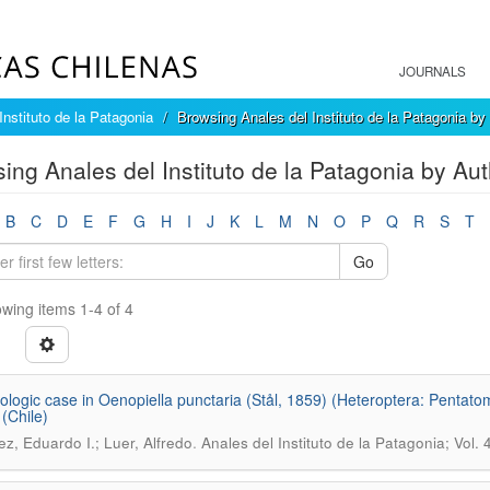
JOURNALS
Instituto de la Patagonia
Browsing Anales del Instituto de la Patagonia by
ing Anales del Instituto de la Patagonia by Aut
B
C
D
E
F
G
H
I
J
K
L
M
N
O
P
Q
R
S
T
Go
wing items 1-4 of 4
tologic case in Oenopiella punctaria (Stål, 1859) (Heteroptera: Pentat
 (Chile)
.
z, Eduardo I.; Luer, Alfredo
Anales del Instituto de la Patagonia; Vol.