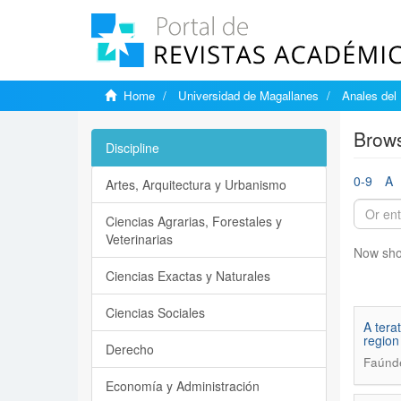
Home
Universidad de Magallanes
Anales del 
Brows
Discipline
0-9
A
Artes, Arquitectura y Urbanismo
Ciencias Agrarias, Forestales y
Veterinarias
Now sho
Ciencias Exactas y Naturales
Ciencias Sociales
A tera
region
Derecho
Faúnde
Economía y Administración