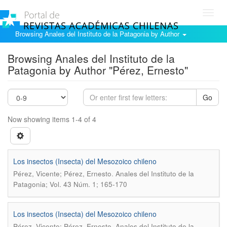
Toggl
navig
Browsing Anales del Instituto de la Patagonia by Author
Browsing Anales del Instituto de la
Patagonia by Author "Pérez, Ernesto"
Go
Now showing items 1-4 of 4
Los insectos (Insecta) del Mesozoico chileno
.
Pérez, Vicente; Pérez, Ernesto
Anales del Instituto de la
Patagonia; Vol. 43 Núm. 1; 165-170
Los insectos (Insecta) del Mesozoico chileno
.
Pérez, Vicente; Pérez, Ernesto
Anales del Instituto de la