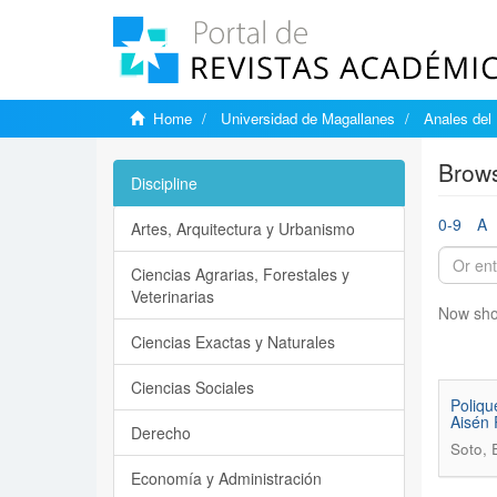
Home
Universidad de Magallanes
Anales del 
Brows
Discipline
0-9
A
Artes, Arquitectura y Urbanismo
Ciencias Agrarias, Forestales y
Veterinarias
Now sho
Ciencias Exactas y Naturales
Ciencias Sociales
Poliqu
Aisén 
Derecho
Soto, 
Economía y Administración