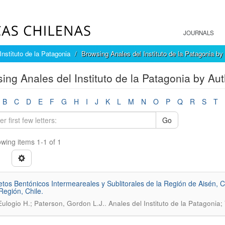
JOURNALS
Instituto de la Patagonia
Browsing Anales del Instituto de la Patagonia by
ing Anales del Instituto de la Patagonia by Aut
B
C
D
E
F
G
H
I
J
K
L
M
N
O
P
Q
R
S
T
Go
wing items 1-1 of 1
etos Bentónicos Intermeareales y Sublitorales de la Región de Aisén, Ch
Región, Chile.
.
Eulogio H.; Paterson, Gordon L.J.
Anales del Instituto de la Patagonia;