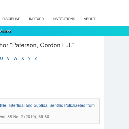
DISCIPLINE
INDEXED
INSTITUTIONS
ABOUT
 Author
hor "Paterson, Gordon L.J."
U
V
W
X
Y
Z
ile. Intertidal and Subtidal Benthic Polichaetes from
 Vol. 38 No. 2 (2010); 69-80