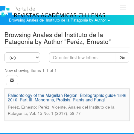
Toggl
navig
Browsing Anales del Instituto de la Patagonia by Author
Browsing Anales del Instituto de la
Patagonia by Author "Peréz, Ernesto"
Go
Now showing items 1-1 of 1
Paleontology of the Magellan Region: Bibliographic guide 1846-
2010. Part III. Monerans, Protists, Plants and Fungi
.
Peréz, Ernesto; Peréz, Vicente
Anales del Instituto de la
Patagonia; Vol. 45 No. 1 (2017); 59-77