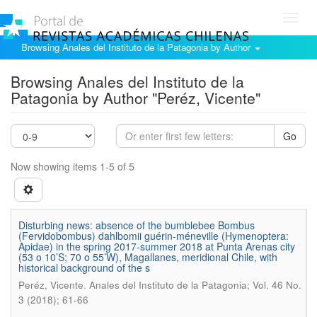
Toggl
navig
Browsing Anales del Instituto de la Patagonia by Author
Browsing Anales del Instituto de la
Patagonia by Author "Peréz, Vicente"
Go
Now showing items 1-5 of 5
Disturbing news: absence of the bumblebee Bombus
(Fervidobombus) dahlbomii guérin-méneville (Hymenoptera:
Apidae) in the spring 2017-summer 2018 at Punta Arenas city
(53 o 10’S; 70 o 55’W), Magallanes, meridional Chile, with
historical background of the s
.
Peréz, Vicente
Anales del Instituto de la Patagonia; Vol. 46 No.
3 (2018); 61-66