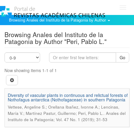
Toggl
navig
Browsing Anales del Instituto de la Patagonia by Author
Browsing Anales del Instituto de la
Patagonia by Author "Peri, Pablo L."
Go
Now showing items 1-1 of 1
Diversity of vascular plants in continuous and relictual forests of
Nothofagus antarctica (Nothofagaceae) in southern Patagonia
Vettese, Angeline S.; Orellana Ibañez, Ivonne A.; Lencinas,
.
María V.; Martínez Pastur, Guillermo; Peri, Pablo L.
Anales del
Instituto de la Patagonia; Vol. 47 No. 1 (2019); 31-53