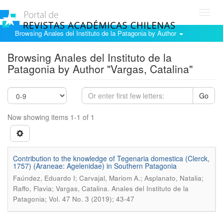
Toggl
navig
Browsing Anales del Instituto de la Patagonia by Author
Browsing Anales del Instituto de la
Patagonia by Author "Vargas, Catalina"
Go
Now showing items 1-1 of 1
Contribution to the knowledge of Tegenaria domestica (Clerck,
1757) (Araneae: Agelenidae) in Southern Patagonia
Faúndez, Eduardo I; Carvajal, Mariom A.; Asplanato, Natalia;
.
Raffo, Flavia; Vargas, Catalina
Anales del Instituto de la
Patagonia; Vol. 47 No. 3 (2019); 43-47