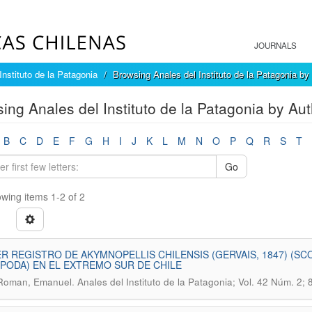
JOURNALS
Instituto de la Patagonia
Browsing Anales del Instituto de la Patagonia by
ing Anales del Instituto de la Patagonia by A
B
C
D
E
F
G
H
I
J
K
L
M
N
O
P
Q
R
S
T
Go
wing items 1-2 of 2
R REGISTRO DE AKYMNOPELLIS CHILENSIS (GERVAIS, 1847) (
PODA) EN EL EXTREMO SUR DE CHILE
.
Roman, Emanuel
Anales del Instituto de la Patagonia; Vol. 42 Núm. 2; 