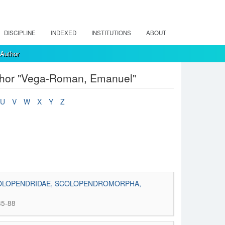
DISCIPLINE
INDEXED
INSTITUTIONS
ABOUT
 Author
uthor "Vega-Roman, Emanuel"
U
V
W
X
Y
Z
SCOLOPENDRIDAE, SCOLOPENDROMORPHA,
85-88