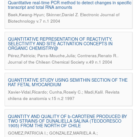
Quantitative real-time PCR method to detect changes in specific
transcript and total RNA amounts
.
Baek,Kwang-Hyun; Skinner,Daniel Z
Electronic Journal of
Biotechnology v.7 n.1 2004
QUANTITATIVE REPRESENTATION OF REACTIVITY,
SELECTIVITY AND SITE ACTIVATION CONCEPTS IN
ORGANIC CHEMISTRY@
.
Pérez,Patricia; Parra-Mouche,Julia; Contreras,Renato R.
Journal of the Chilean Chemical Society v.49 n.1 2004
QUANTITATIVE STUDY USING SEMITHIN SECTION OF THE
RAT FETAL MYOCARDIUM
.
Xavier-Vidal,Ricardo; Cunha,Rosely C.; Madi,Kalil
Revista
chilena de anatomía v.15 n.2 1997
QUANTITY AND QUALITY OF b-CAROTENE PRODUCED BY
TWO STRAINS OF DUNALIELLA SALINA (TEODORESCO
1905) FROM THE NORTH OF CHILE
GOMEZ,PATRICIA I.; GONZALEZ,MARIELA A.;