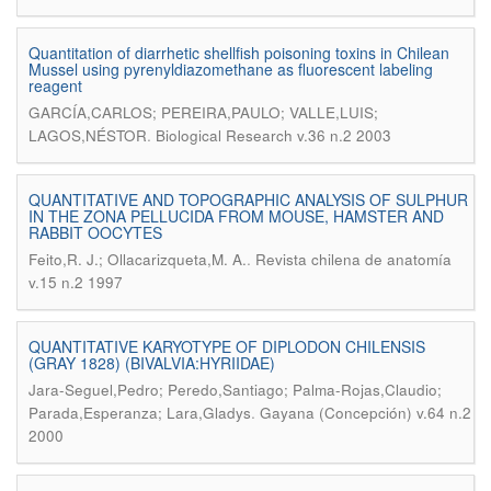
Quantitation of diarrhetic shellfish poisoning toxins in Chilean
Mussel using pyrenyldiazomethane as fluorescent labeling
reagent
GARCÍA,CARLOS; PEREIRA,PAULO; VALLE,LUIS;
.
LAGOS,NÉSTOR
Biological Research v.36 n.2 2003
QUANTITATIVE AND TOPOGRAPHIC ANALYSIS OF SULPHUR
IN THE ZONA PELLUCIDA FROM MOUSE, HAMSTER AND
RABBIT OOCYTES
.
Feito,R. J.; Ollacarizqueta,M. A.
Revista chilena de anatomía
v.15 n.2 1997
QUANTITATIVE KARYOTYPE OF DIPLODON CHILENSIS
(GRAY 1828) (BIVALVIA:HYRIIDAE)
Jara-Seguel,Pedro; Peredo,Santiago; Palma-Rojas,Claudio;
.
Parada,Esperanza; Lara,Gladys
Gayana (Concepción) v.64 n.2
2000