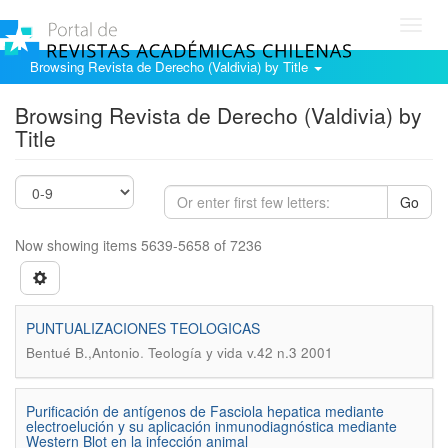
Toggl
navig
Browsing Revista de Derecho (Valdivia) by Title
Browsing Revista de Derecho (Valdivia) by
Title
Go
Now showing items 5639-5658 of 7236
PUNTUALIZACIONES TEOLOGICAS
.
Bentué B.,Antonio
Teología y vida v.42 n.3 2001
Purificación de antígenos de Fasciola hepatica mediante
electroelución y su aplicación inmunodiagnóstica mediante
Western Blot en la infección animal