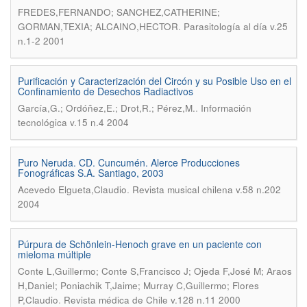
FREDES,FERNANDO; SANCHEZ,CATHERINE;
.
GORMAN,TEXIA; ALCAINO,HECTOR
Parasitología al día v.25
n.1-2 2001
Purificación y Caracterización del Circón y su Posible Uso en el
Confinamiento de Desechos Radiactivos
.
García,G.; Ordóñez,E.; Drot,R.; Pérez,M.
Información
tecnológica v.15 n.4 2004
Puro Neruda. CD. Cuncumén. Alerce Producciones
Fonográficas S.A. Santiago, 2003
.
Acevedo Elgueta,Claudio
Revista musical chilena v.58 n.202
2004
Púrpura de Schönlein-Henoch grave en un paciente con
mieloma múltiple
Conte L,Guillermo; Conte S,Francisco J; Ojeda F,José M; Araos
H,Daniel; Poniachik T,Jaime; Murray C,Guillermo; Flores
.
P,Claudio
Revista médica de Chile v.128 n.11 2000