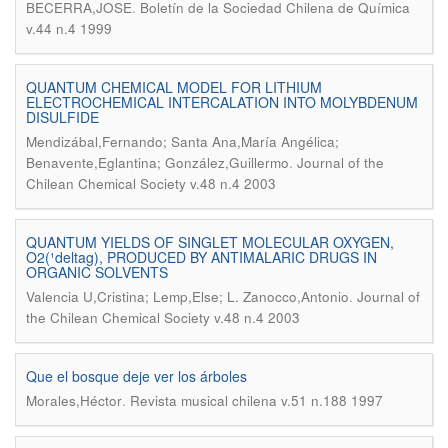
.
BECERRA,JOSE
Boletín de la Sociedad Chilena de Química
v.44 n.4 1999
QUANTUM CHEMICAL MODEL FOR LITHIUM
ELECTROCHEMICAL INTERCALATION INTO MOLYBDENUM
DISULFIDE
Mendizábal,Fernando; Santa Ana,María Angélica;
.
Benavente,Eglantina; González,Guillermo
Journal of the
Chilean Chemical Society v.48 n.4 2003
QUANTUM YIELDS OF SINGLET MOLECULAR OXYGEN,
O2(¹deltag), PRODUCED BY ANTIMALARIC DRUGS IN
ORGANIC SOLVENTS
.
Valencia U,Cristina; Lemp,Else; L. Zanocco,Antonio
Journal of
the Chilean Chemical Society v.48 n.4 2003
Que el bosque deje ver los árboles
.
Morales,Héctor
Revista musical chilena v.51 n.188 1997