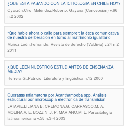
¿QUE ESTA PASANDO CON LA ICTIOLOGIA EN CHILE HOY?
.
Oyarzún,Ciro; Meléndez,Roberto
Gayana (Concepción) v.66
n.2 2002
"Que hable ahora o calle para siempre": la ética comunicativa
de nuestra deliberación en torno al matrimonio igualitario
.
Muñoz León,Fernando
Revista de derecho (Valdivia) v.24 n.2
2011
¿QUE LEEN NUESTROS ESTUDIANTES DE ENSEÑANZA
MEDIA?
.
Herrera G.,Patricio
Literatura y lingüística n.12 2000
Queratitis inflamatoria por Acanthamoeba spp. Análisis
estructural por microscopía electrónica de transmisión
LATAPIE,LILIANA B; CREMONA,G; CARRASCO,M. A;
.
MOLINA,V. E; BOZZINI,J. P; MARIANO,M. L
Parasitología
latinoamericana v.58 n.3-4 2003