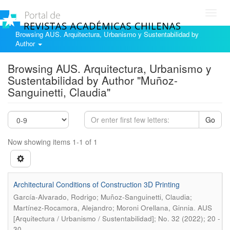
Toggl
navig
Browsing AUS. Arquitectura, Urbanismo y Sustentabilidad by
Author
Browsing AUS. Arquitectura, Urbanismo y
Sustentabilidad by Author "Muñoz-
Sanguinetti, Claudia"
Go
Now showing items 1-1 of 1
Architectural Conditions of Construction 3D Printing
García-Alvarado, Rodrigo; Muñoz-Sanguinetti, Claudia;
.
Martínez-Rocamora, Alejandro; Moroni Orellana, Ginnia
AUS
[Arquitectura / Urbanismo / Sustentabilidad]; No. 32 (2022); 20 -
30