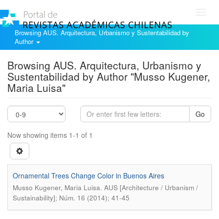
Toggl
navig
Browsing AUS. Arquitectura, Urbanismo y Sustentabilidad by
Author
Browsing AUS. Arquitectura, Urbanismo y
Sustentabilidad by Author "Musso Kugener,
Maria Luisa"
Go
Now showing items 1-1 of 1
Ornamental Trees Change Color in Buenos Aires
.
Musso Kugener, Maria Luisa
AUS [Architecture / Urbanism /
Sustainability]; Núm. 16 (2014); 41-45