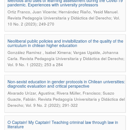
Methods and uses of learning assessment during the Covid-19
pandemic. Experiences with university professors
.
Ortiz Franco, Juan Vicente; Hernández Riaño, Yesid Manuel
Revista Pedagogía Universitaria y Didáctica del Derecho; Vol.
10 No. 2 (2023); 249-270
Neoliberal public policies and invisibilization of the quality of the
curriculum in chilean higher education
González Ramírez , Isabel Ximena; Vargas Ugalde, Johanna
.
Carla
Revista Pedagogía Universitaria y Didáctica del Derecho;
Vol. 9 No. 1 (2022); 253 a 284
Non-sexist education in gender protocols in Chilean universities:
diagnostic evaluation and critical perspective
Alvarado Urízar, Agustina; Rivera Müller, Francisco; Suazo
.
Guacte, Fabián
Revista Pedagogía Universitaria y Didáctica del
Derecho; Vol. 9 No. 2 (2022); 291-322
O Captain! My Captain! Teaching criminal law through law in
literature