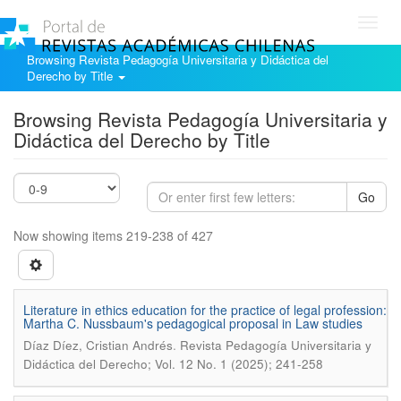
Toggl
navig
Browsing Revista Pedagogía Universitaria y Didáctica del
Derecho by Title
Browsing Revista Pedagogía Universitaria y
Didáctica del Derecho by Title
Go
Now showing items 219-238 of 427
Literature in ethics education for the practice of legal profession:
Martha C. Nussbaum's pedagogical proposal in Law studies
.
Díaz Díez, Cristian Andrés
Revista Pedagogía Universitaria y
Didáctica del Derecho; Vol. 12 No. 1 (2025); 241-258