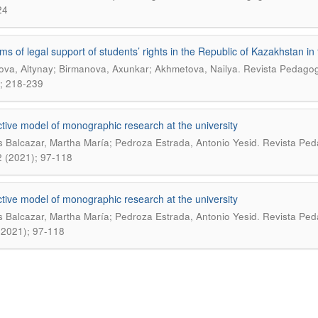
24
ms of legal support of students’ rights in the Republic of Kazakhstan in
.
ova, Аltynay; Birmanova, Axunkar; Akhmetova, Nailya
Revista Pedagogí
; 218-239
tive model of monographic research at the university
.
s Balcazar, Martha María; Pedroza Estrada, Antonio Yesid
Revista Peda
 (2021); 97-118
tive model of monographic research at the university
.
s Balcazar, Martha María; Pedroza Estrada, Antonio Yesid
Revista Peda
(2021); 97-118