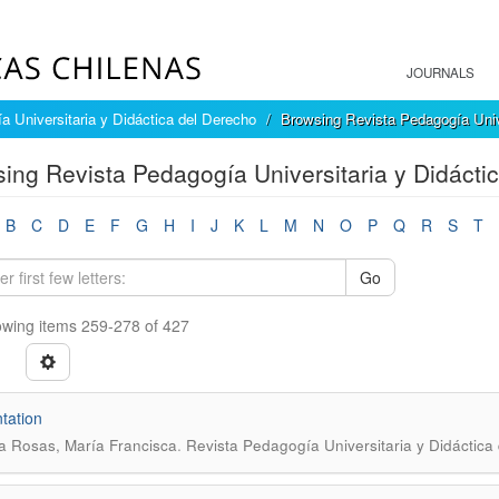
JOURNALS
a Universitaria y Didáctica del Derecho
Browsing Revista Pedagogía Unive
ing Revista Pedagogía Universitaria y Didáctic
B
C
D
E
F
G
H
I
J
K
L
M
N
O
P
Q
R
S
T
Go
wing items 259-278 of 427
tation
.
a Rosas, María Francisca
Revista Pedagogía Universitaria y Didáctica