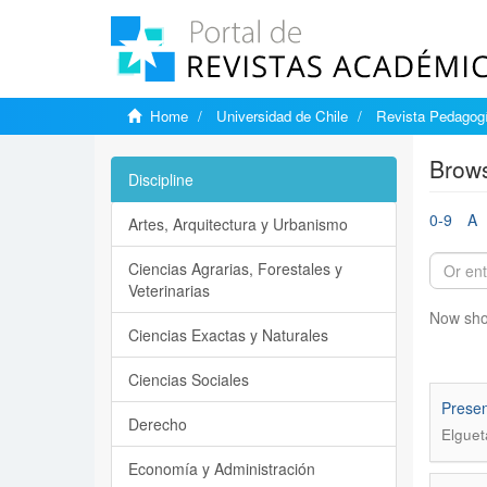
Home
Universidad de Chile
Revista Pedagogí
Brows
Discipline
0-9
A
Artes, Arquitectura y Urbanismo
Ciencias Agrarias, Forestales y
Veterinarias
Now sho
Ciencias Exactas y Naturales
Ciencias Sociales
Presen
Derecho
Elguet
Economía y Administración