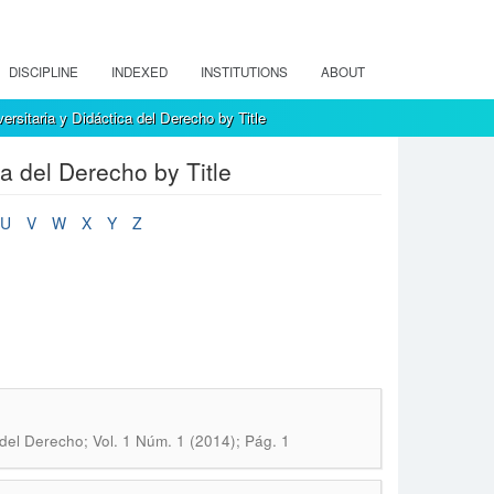
DISCIPLINE
INDEXED
INSTITUTIONS
ABOUT
rsitaria y Didáctica del Derecho by Title
a del Derecho by Title
U
V
W
X
Y
Z
 del Derecho; Vol. 1 Núm. 1 (2014); Pág. 1