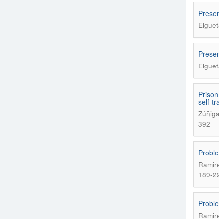
Presen
Elguet
Presen
Elguet
Prison
self-t
Zúñiga
392
Proble
Ramire
189-2
Proble
Ramire