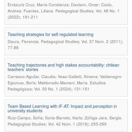
Errázuriz Cruz, María Constanza; Davison, Omar; Cocio,
.
Andrea; Fuentes, Liliana
Pedagogical Studies; Vol. 48 No. 1
(2022); 191-211
Teaching strategies for self-regulated learning
.
Daura, Florencia
Pedagogical Studies; Vol. 37 Núm. 2 (2011);
77-88
Teaching trajectories and high stakes accountability: chilean
teachers’ stories
Carrasco-Aguilar, Claudia; Veas-Galletti, Ximena; Valdenegro-
.
Egozcue, Boris; Maldonado-Mamani, María
Estudios
Pedagógicos; Vol. 50 No. 1 (2024); 131-151
Team Based Learning with IF-AT: Impact and perception in
university students
.
Ruiz-Campo, Sofía; Soria-Barreto, Karla; Zúñiga-Jara, Sergio
Pedagogical Studies; Vol. 42 Núm. 1 (2016); 255-269