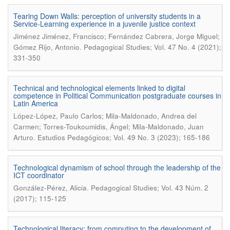
Tearing Down Walls: perception of university students in a
Service-Learning experience in a juvenile justice context
Jiménez Jiménez, Francisco; Fernández Cabrera, Jorge Miguel;
.
Gómez Rijo, Antonio
Pedagogical Studies; Vol. 47 No. 4 (2021);
331-350
Technical and technological elements linked to digital
competence in Political Communication postgraduate courses in
Latin America
López-López, Paulo Carlos; Mila-Maldonado, Andrea del
Carmen; Torres-Toukoumidis, Ángel; Mila-Maldonado, Juan
.
Arturo
Estudios Pedagógicos; Vol. 49 No. 3 (2023); 165-186
Technological dynamism of school through the leadership of the
ICT coordinator
.
González-Pérez, Alicia
Pedagogical Studies; Vol. 43 Núm. 2
(2017); 115-125
Technological literacy: from computing to the development of