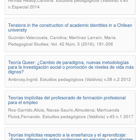
.
Hirmas Ready,Carolina
Estudios pedagógicos (Valdivia) v.40
n.Especial 2014
Tensions in the construction of academic identities in a Chilean
university
.
Guzmán-Valenzuela, Carolina; Martínez Larraín, María
Pedagogical Studies; Vol. 42 Núm. 3 (2016); 191-206
Teoría Queer: ¿Cambio de paradigma, nuevas metodologías
para la investigación social o promoción de niveles de vida más
dignos?
.
Ambrosy,Ingrid
Estudios pedagógicos (Valdivia) v.38 n.2 2012
Teorías implícitas del profesorado de formación profesional
para el empleo
Ros-Garrido,Alicia; Navas-Saurin,Almudena; Marhuenda
.
Fluixá,Fernando
Estudios pedagógicos (Valdivia) v.43 n.1 2017
Teorías implícitas respecto a la enseñanza y el aprendizaje:
¿Existen diferencias entre profesores en ejercicio y estudiantes