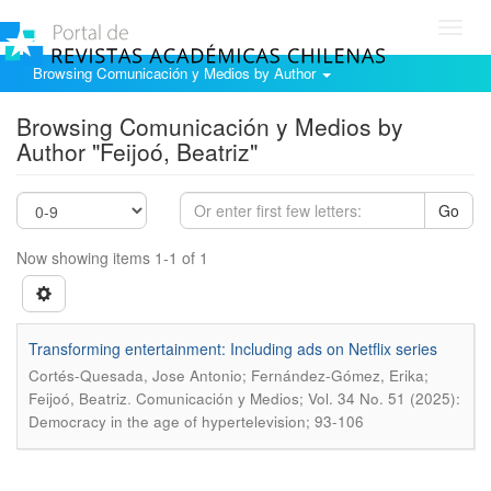
Toggl
navig
Browsing Comunicación y Medios by Author
Browsing Comunicación y Medios by
Author "Feijoó, Beatriz"
Go
Now showing items 1-1 of 1
Transforming entertainment: Including ads on Netflix series
Cortés-Quesada, Jose Antonio; Fernández-Gómez, Erika;
.
Feijoó, Beatriz
Comunicación y Medios; Vol. 34 No. 51 (2025):
Democracy in the age of hypertelevision; 93-106