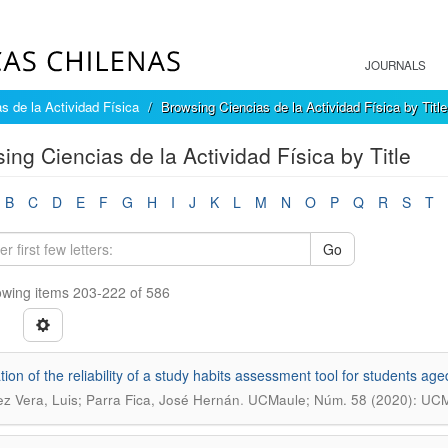
JOURNALS
s de la Actividad Física
Browsing Ciencias de la Actividad Física by Title
ing Ciencias de la Actividad Física by Title
B
C
D
E
F
G
H
I
J
K
L
M
N
O
P
Q
R
S
T
Go
wing items 203-222 of 586
tion of the reliability of a study habits assessment tool for students a
.
z Vera, Luis; Parra Fica, José Hernán
UCMaule; Núm. 58 (2020): UCM