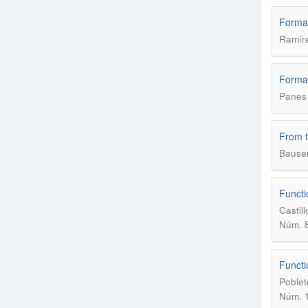
Formac
Ramíre
Format
Panes 
From t
Bausen
Functi
Castil
Núm. 8
Functio
Poblet
Núm. 1