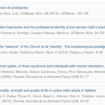
ión de profesores:
.
z Vera, Luis
UCMaule; Núm. 48 (2015): UCMaule; 103-109
ive trajectories and the professional identity of pre-service math’s tea
.
Chavarría, Rodrigo; Lazzaro-Salazar, Mariana
UCMaule; Núm. 54 (20
he “essence” of the Church to its “identity”. The ecclesiological paradigm
.
hart, Guido
Palabra y Razón; Núm. 2 (2012): Palabra y Razón; 9-36
onal replies, of down syndrome and individuals with mental retardation, 
lo Retamal, Marcelo; Gálvez Contreras, Eimmy; Pino Valenzuela, Marcel
 (2006): Revista Ciencias de la Actividad Física UCM; 61-77
nality, strength and quality of life in active older adults in Valdivia
.
e V., Felipe; Flores R., Carol; Abad C., Alfonso; Díaz S., Esteban
Journa
 (2015): Revista Ciencias de la Actividad Física UCM; 45-52