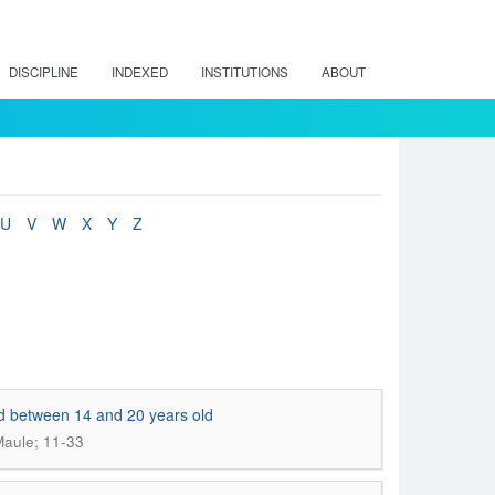
DISCIPLINE
INDEXED
INSTITUTIONS
ABOUT
U
V
W
X
Y
Z
ged between 14 and 20 years old
aule; 11-33