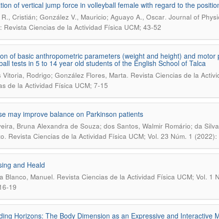
tion of vertical jump force in volleyball female with regard to the positi
.
 R., Cristián; González V., Mauricio; Aguayo A., Oscar
Journal of Physi
: Revista Ciencias de la Actividad Física UCM; 43-52
ion of basic anthropometric parameters (weight and height) and motor 
ball tests in 5 to 14 year old students of the English School of Talca
.
 Vitoria, Rodrigo; González Flores, Marta
Revista Ciencias de la Activ
as de la Actividad Física UCM; 7-15
se may improve balance on Parkinson patients
veira, Bruna Alexandra de Souza; dos Santos, Walmir Romário; da Silva
.
to
Revista Ciencias de la Actividad Física UCM; Vol. 23 Núm. 1 (2022):
sing and Heald
.
a Blanco, Manuel
Revista Ciencias de la Actividad Física UCM; Vol. 1 N
16-19
ing Horizons: The Body Dimension as an Expressive and Interactive Me