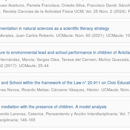
uez-Aceituno, Pamela Francisca; Oviedo-Silva, Francisco David; Sánch
.
z
Revista Ciencias de la Actividad Física UCM; Vol. 25 Núm. 2 (2024): 
entation in natural sciences as a scientific literacy strategy
.
Morales, Juan Carlos Roberto
UCMaule; Núm. 60 (2021): UCMaule; 1
re to environmental lead and school performance in children of Antof
Hernández, Marcia; Vargas Olea, Teresa del Carmen; Muñoz Quezada, M
2 (2017): UCMaule; 25-44
 and School within the framework of the Law n° 20.911 on Civic Educat
.
es Novoa, Ricardo Matias; Cárcamo Vásquez, Héctor
UCMaule; Núm. 
 mediation with the presence of children. A model analysis
.
enito Larenas, Caterine
Pensamiento y Acción Interdisciplinaria; Vol.
isciplinaria; 146-165