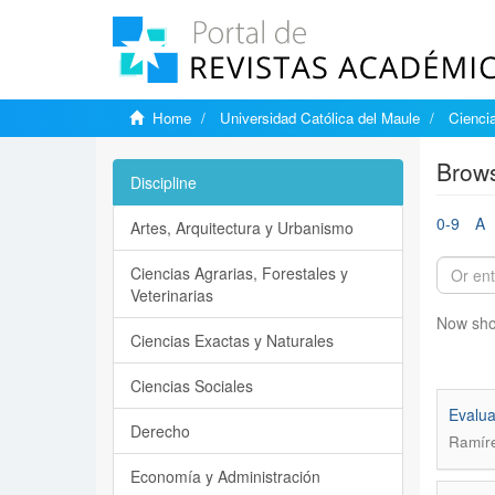
Home
Universidad Católica del Maule
Ciencia
Brows
Discipline
0-9
A
Artes, Arquitectura y Urbanismo
Ciencias Agrarias, Forestales y
Veterinarias
Now sho
Ciencias Exactas y Naturales
Ciencias Sociales
Evalua
Derecho
Ramíre
Economía y Administración