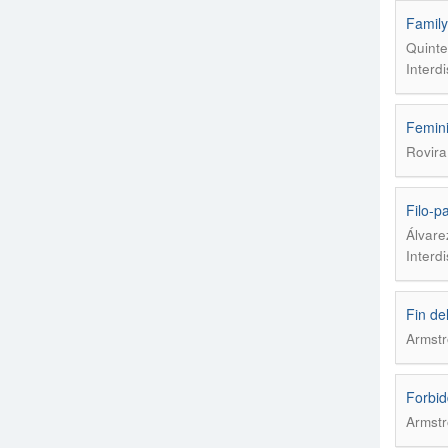
Family
Quinte
Interd
Femini
Rovira
Filo-p
Álvare
Interd
Fin de
Armstr
Forbid
Armstr