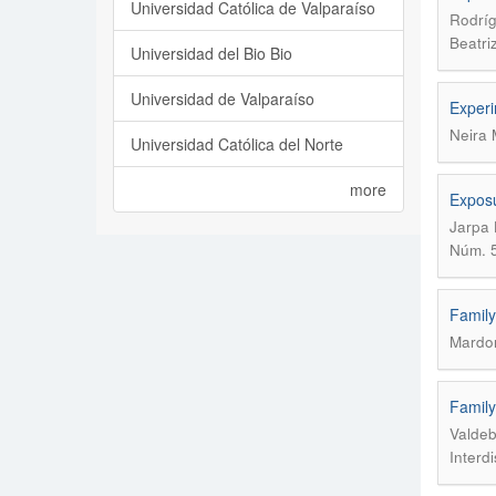
Universidad Católica de Valparaíso
Rodríg
Beatri
Universidad del Bio Bio
Universidad de Valparaíso
Experim
Neira 
Universidad Católica del Norte
more
Exposu
Jarpa 
Núm. 5
Family
Mardon
Family
Valdeb
Interd