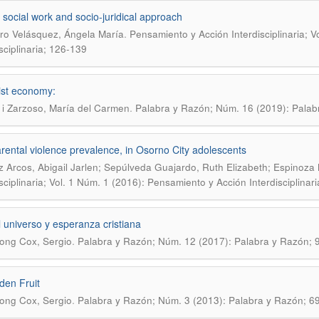
 social work and socio-juridical approach
.
ro Velásquez, Ángela María
Pensamiento y Acción Interdisciplinaria; 
isciplinaria; 126-139
st economy:
.
 i Zarzoso, María del Carmen
Palabra y Razón; Núm. 16 (2019): Palab
arental violence prevalence, in Osorno City adolescents
z Arcos, Abigail Jarlen; Sepúlveda Guajardo, Ruth Elizabeth; Espinoza
isciplinaria; Vol. 1 Núm. 1 (2016): Pensamiento y Acción Interdisciplinar
l universo y esperanza cristiana
.
ong Cox, Sergio
Palabra y Razón; Núm. 12 (2017): Palabra y Razón; 
den Fruit
.
ong Cox, Sergio
Palabra y Razón; Núm. 3 (2013): Palabra y Razón; 6