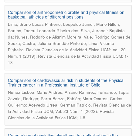
Comparison of anthropometric profile and physical fitness on
basketball athletes of different positions
Lima, Bruno Lucas Pinheiro; Leopoldo Junior, Mario Nilton;
Santos, Tadeu Leonardo Ribeiro dos; Silva, Jurandir Baptista
da; Nunes, Rodolfo de Alkmim Moreira; Vale, Rodrigo Gomes de
Souza; Castro, Juliana Brandão Pinto de; Lima, Vicente
.
Pinheiro
Revista Ciencias de la Actividad Física UCM; Vol. 20
Núm. 1 (2019): Revista Ciencias de la Actividad Física UCM; 1-
13
Comparison of cardiovascular risk in students of the Physical
Trainer career in a Professional Institute of Chile
Núñez Lisboa, Mario Andrés; Arraño Ramírez, Fernando; Tapia
Zavala, Rodrigo; Parra Baeza, Fabián; Mora Ocares, Carlos
.
Guillermo; Acevedo Urrea, Germán Patricio
Revista Ciencias de
la Actividad Física UCM; Vol. 23 Núm. 1 (2022): Revista
Ciencias de la Actividad Física UCM; 1-8
Comparison of evolutive algorithms for optimization in the