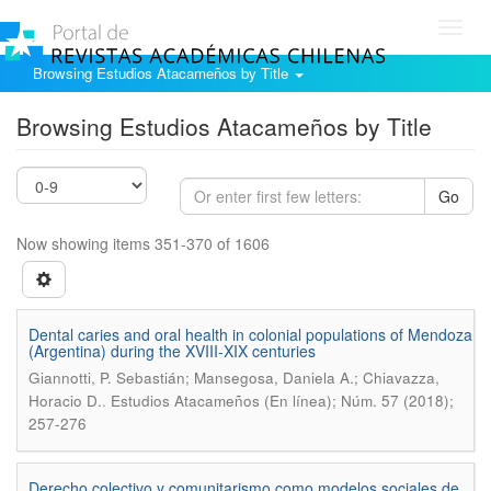
Toggl
navig
Browsing Estudios Atacameños by Title
Browsing Estudios Atacameños by Title
Go
Now showing items 351-370 of 1606
Dental caries and oral health in colonial populations of Mendoza
(Argentina) during the XVIII-XIX centuries
Giannotti, P. Sebastián; Mansegosa, Daniela A.; Chiavazza,
.
Horacio D.
Estudios Atacameños (En línea); Núm. 57 (2018);
257-276
Derecho colectivo y comunitarismo como modelos sociales de