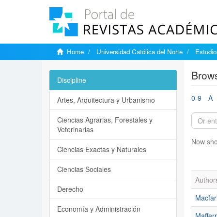
Home
Universidad Católica del Norte
Estudi
Brows
Discipline
0-9
A
Artes, Arquitectura y Urbanismo
Ciencias Agrarias, Forestales y
Veterinarias
Now sho
Ciencias Exactas y Naturales
Ciencias Sociales
Author
Derecho
Macfar
Economía y Administración
Maffer