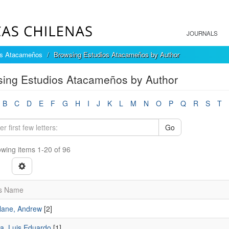
JOURNALS
os Atacameños
Browsing Estudios Atacameños by Author
ing Estudios Atacameños by Author
B
C
D
E
F
G
H
I
J
K
L
M
N
O
P
Q
R
S
T
Go
wing items 1-20 of 96
s Name
lane, Andrew
[2]
ra, Luis Eduardo
[1]