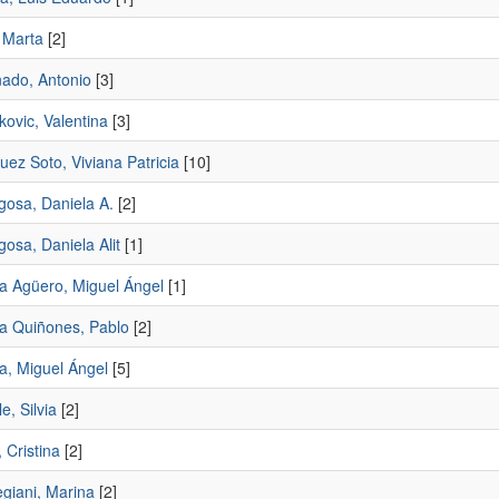
 Marta
[2]
ado, Antonio
[3]
ovic, Valentina
[3]
ez Soto, Viviana Patricia
[10]
osa, Daniela A.
[2]
osa, Daniela Alit
[1]
la Agüero, Miguel Ángel
[1]
la Quiñones, Pablo
[2]
a, Miguel Ángel
[5]
, Silvia
[2]
 Cristina
[2]
giani, Marina
[2]