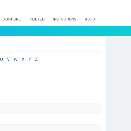
DISCIPLINE
INDEXED
INSTITUTIONS
ABOUT
U
V
W
X
Y
Z