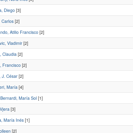
, Diego
[3]
, Carlos
[2]
do, Atilio Francisco
[2]
ic, Vladimir
[2]
, Claudia
[2]
, Francisco
[2]
 J. César
[2]
eri, María
[4]
Bernardi, María Sol
[1]
 Vjera
[3]
, María Inés
[1]
olleen
[2]