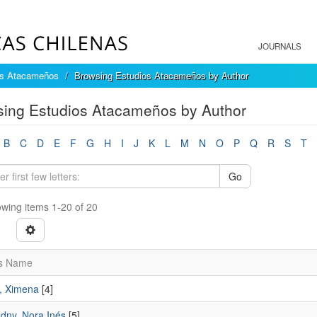
JOURNALS
os Atacameños
Browsing Estudios Atacameños by Author
ing Estudios Atacameños by Author
B
C
D
E
F
G
H
I
J
K
L
M
N
O
P
Q
R
S
T
Go
wing items 1-20 of 20
s Name
, Ximena
[4]
dny, Nora Inés
[5]