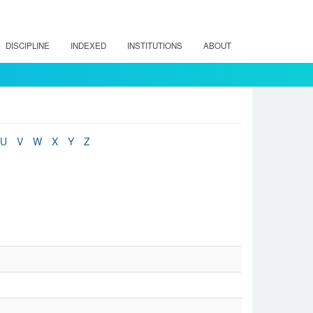
DISCIPLINE
INDEXED
INSTITUTIONS
ABOUT
U
V
W
X
Y
Z