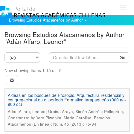
Toggl
navig
Browsing Estudios Atacameños by Author
Browsing Estudios Atacameños by Author
"Adán Alfaro, Leonor"
Go
Now showing items 1-15 of 15
Aldeas en los bosques de Prosopis. Arquitectura residencial y
congregacional en el período Formativo tarapaqueño (900 ac-
900 dc)
Adán Alfaro, Leonor; Urbina Araya, Simón Andrés; Pellegrino,
.
Constanza; Agüero Piwonka, María Carolina
Estudios
Atacameños (En línea); Núm. 45 (2013); 75-94