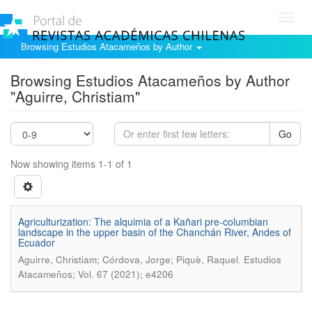
Toggl
navig
Browsing Estudios Atacameños by Author
Browsing Estudios Atacameños by Author
"Aguirre, Christiam"
Go
Now showing items 1-1 of 1
Agriculturization: The alquimia of a Kañari pre-columbian
landscape in the upper basin of the Chanchán River, Andes of
Ecuador
.
Aguirre, Christiam; Córdova, Jorge; Piquè, Raquel
Estudios
Atacameños; Vol. 67 (2021); e4206