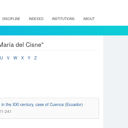
DISCIPLINE
INDEXED
INSTITUTIONS
ABOUT
María del Cisne"
U
V
W
X
Y
Z
s in the XXI century, case of Cuenca (Ecuador)
221-241