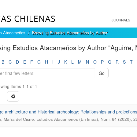
JOURNALS
os Atacameños
Browsing Estudios Atacameños by Author
ing Estudios Atacameños by Author "Aguirre, 
B
C
D
E
F
G
H
I
J
K
L
M
N
O
P
Q
R
S
T
Go
wing items 1-1 of 1
ge architecture and Historical archeology: Relationships and projection
.
e, María del Cisne
Estudios Atacameños (En línea); Núm. 64 (2020); 