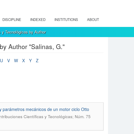
DISCIPLINE
INDEXED
INSTITUTIONS
ABOUT
s y Tecnológicas by Author
by Author "Salinas, G."
U
V
W
X
Y
Z
y parámetros mecánicos de un motor ciclo Otto
tribuciones Científicas y Tecnológicas; Núm. 75