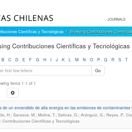
JOURNALS
ribuciones Científicas y Tecnológicas
Browsing Contribuciones Científica
ing Contribuciones Científicas y Tecnológicas 
B
C
D
E
F
G
H
I
J
K
L
M
N
O
P
Q
R
S
T
Go
wing items 1-1 of 1
s de un encendido de alta energía en las emisiones de contaminantes 
.
ilo, H.; Sarasúa, M.; Molina, T.; Salinas, G.; Aránguiz, G.; Reyes, P.
Con
: Contribuciones Científicas y Tecnológicas