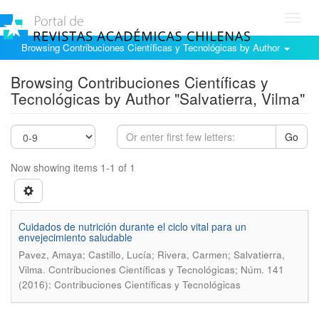
Toggl
navig
Browsing Contribuciones Científicas y Tecnológicas by Author
Browsing Contribuciones Científicas y
Tecnológicas by Author "Salvatierra, Vilma"
Go
Now showing items 1-1 of 1
Cuidados de nutrición durante el ciclo vital para un
envejecimiento saludable
Pavez, Amaya; Castillo, Lucía; Rivera, Carmen; Salvatierra,
.
Vilma
Contribuciones Científicas y Tecnológicas; Núm. 141
(2016): Contribuciones Científicas y Tecnológicas