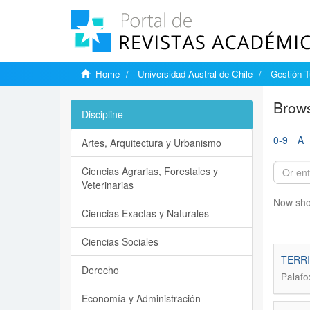
Home
Universidad Austral de Chile
Gestión T
Brows
Discipline
0-9
A
Artes, Arquitectura y Urbanismo
Ciencias Agrarias, Forestales y
Veterinarias
Now sho
Ciencias Exactas y Naturales
Ciencias Sociales
TERRI
Derecho
Palafo
Economía y Administración