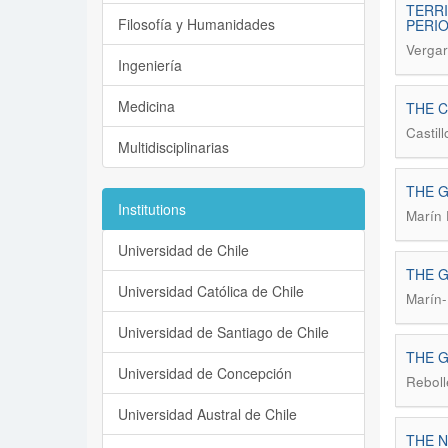
TERRI
Filosofía y Humanidades
PERI
Vergar
Ingeniería
Medicina
THE C
Castil
Multidisciplinarias
THE G
Institutions
Marín 
Universidad de Chile
THE G
Universidad Católica de Chile
Marín-
Universidad de Santiago de Chile
THE G
Universidad de Concepción
Reboll
Universidad Austral de Chile
THE 