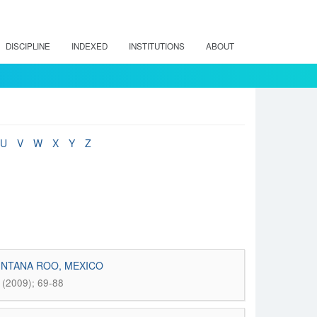
DISCIPLINE
INDEXED
INSTITUTIONS
ABOUT
U
V
W
X
Y
Z
INTANA ROO, MEXICO
 (2009); 69-88