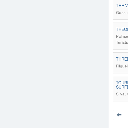
THE V
Gazzer
THEOR
Palmas
Turíst
THRE
Filgue
TOUR
SURF
Silva,