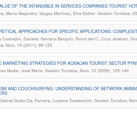
ALUE OF THE INTANGIBLE IN SERVICES COMPANIES TOURIST HO
.
a, María Alejandra; Vargas Martínez, Elva Esther
Gestión Turística; 2
ETICAL APPROACHES FOR SPECIFIC APPLICATIONS: COMPLEXI
 Castrejón, Daniela; Serrano-Barquín, Rocío del C.; Cruz Jiménez, Gra
ica; Núm. 15 (2011); 99-125
E MARKETING STRATEGIES FOR AOXACAN TOURIST SECTOR PYM
.
iras Nodar, José María
Gestión Turística; Núm. 12 (2009); 125-140
ISM AND COUCHSURFING: UNDERSTANDING OF NETWORK AMBAS
ERS
.
 Gabriel Godoi Da; Ferreira, Luciane Tosdeschini
Gestión Turística; Nú