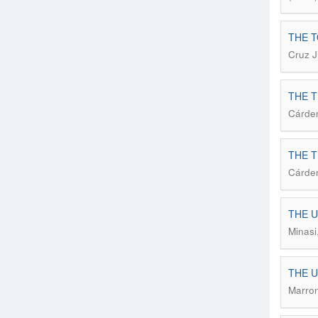
THE T
Cruz J
THE T
Cárden
THE T
Cárden
THE U
Minasi
THE U
Marron