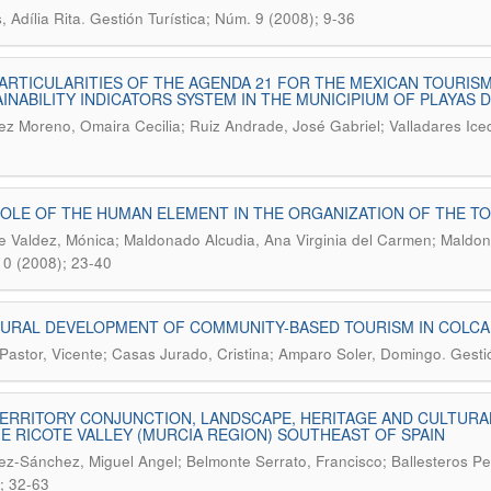
.
 Adília Rita
Gestión Turística; Núm. 9 (2008); 9-36
ARTICULARITIES OF THE AGENDA 21 FOR THE MEXICAN TOURISM,
INABILITY INDICATORS SYSTEM IN THE MUNICIPIUM OF PLAYAS D
ez Moreno, Omaira Cecilia; Ruiz Andrade, José Gabriel; Valladares I
OLE OF THE HUMAN ELEMENT IN THE ORGANIZATION OF THE T
e Valdez, Mónica; Maldonado Alcudia, Ana Virginia del Carmen; Maldon
0 (2008); 23-40
RURAL DEVELOPMENT OF COMMUNITY-BASED TOURISM IN COLCA
.
Pastor, Vicente; Casas Jurado, Cristina; Amparo Soler, Domingo
Gesti
ERRITORY CONJUNCTION, LANDSCAPE, HERITAGE AND CULTURAL
E RICOTE VALLEY (MURCIA REGION) SOUTHEAST OF SPAIN
z-Sánchez, Miguel Angel; Belmonte Serrato, Francisco; Ballesteros Pe
; 32-63