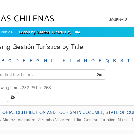
JOURNALS
urística
Browsing Gestión Turística by Title
ing Gestión Turística by Title
B
C
D
E
F
G
H
I
J
K
L
M
N
O
P
Q
R
S
T
Go
wing items 232-251 of 263
TORIAL DISTRIBUTION AND TOURISM IN COZUMEL, STATE OF QU
.
x Muñoz, Alejandro; Zizumbo Villarreal, Lilia
Gestión Turística; Núm. 11