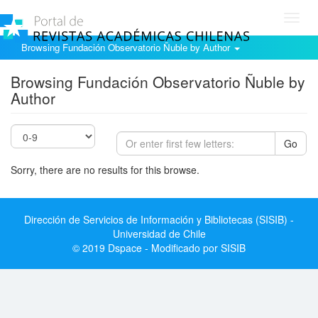
Toggl
navig
Browsing Fundación Observatorio Ñuble by Author
Browsing Fundación Observatorio Ñuble by
Author
Go
Sorry, there are no results for this browse.
Dirección de Servicios de Información y Bibliotecas (SISIB) -
Universidad de Chile
© 2019 Dspace - Modificado por SISIB