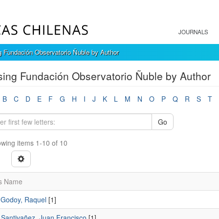
JOURNALS
 Fundación Observatorio Ñuble by Author
ing Fundación Observatorio Ñuble by Author
B
C
D
E
F
G
H
I
J
K
L
M
N
O
P
Q
R
S
T
Go
wing items 1-10 of 10
s Name
 Godoy, Raquel
[1]
 Santivañez, Juan Francisco
[1]