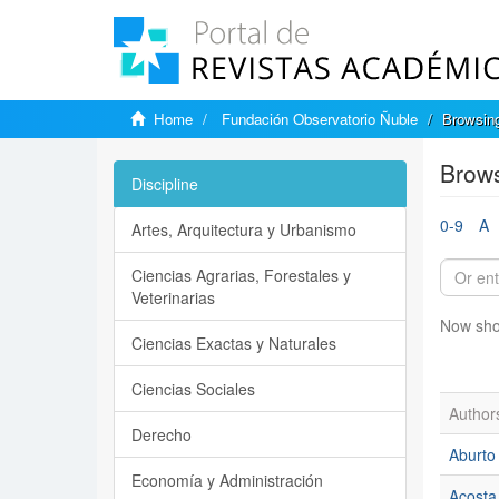
Home
Fundación Observatorio Ñuble
Browsing
Brows
Discipline
0-9
A
Artes, Arquitectura y Urbanismo
Ciencias Agrarias, Forestales y
Veterinarias
Now sho
Ciencias Exactas y Naturales
Ciencias Sociales
Author
Derecho
Aburto
Economía y Administración
Acosta