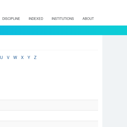
DISCIPLINE
INDEXED
INSTITUTIONS
ABOUT
U
V
W
X
Y
Z